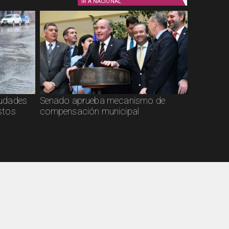
IR A
NACIONAL
ciudades
Senado aprueba mecanismo de
stos
compensación municipal