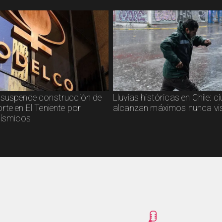
suspende construcción de
Lluvias históricas en Chile: 
rte en El Teniente por
alcanzan máximos nunca vi
sísmicos