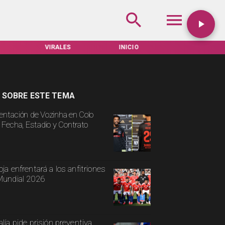
VIRALES
INICIO
TARIFAS SERVEL
 SOBRE ESTE TEMA
entación de Vozinha en Colo
: Fecha, Estadio y Contrato
oja enfrentará a los anfitriones
Mundial 2026
alía pide prisión preventiva