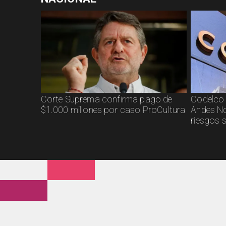
Corte Suprema confirma pago de
Codelco 
$1.000 millones por caso ProCultura
Andes No
riesgos 