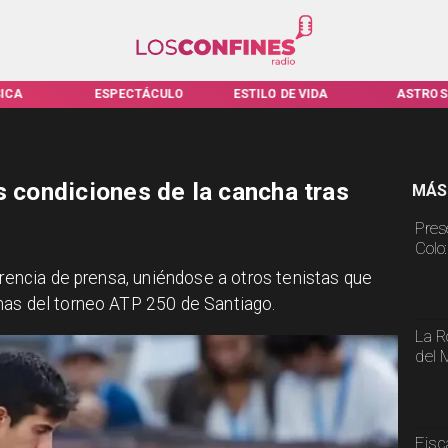
ICA
ESPECTÁCULO
ESTILO DE VIDA
ASTROS
s condiciones de la cancha tras
MÁS
Pres
Colo
ferencia de prensa, uniéndose a otros tenistas que
has del torneo ATP 250 de Santiago.
La R
del 
Fisc