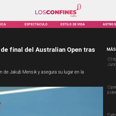
ICA
ESPECTÁCULO
ESTILO DE VIDA
ASTROS
de final del Australian Open tras
MÁS
O'Hi
Juni
ón de Jakub Mensik y asegura su lugar en la
Oper
pide
Fall