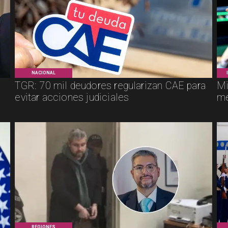
NACIONAL
TGR: 70 mil deudores regularizan CAE para
Mi
evitar acciones judiciales
me
REGIONES