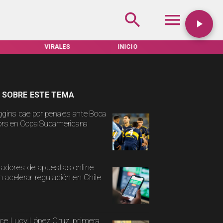
VIRALES
INICIO
TARIFAS SERVEL
 SOBRE ESTE TEMA
ggins cae por penales ante Boca
ors en Copa Sudamericana
adores de apuestas online
n acelerar regulación en Chile
ece Lucy López Cruz, primera