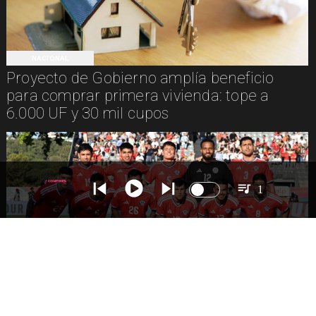
NACIONAL
Proyecto de Gobierno amplía beneficio
para comprar primera vivienda: tope a
6.000 UF y 30 mil cupos
1
DEPORTES
La Roja enfrentará a los anfitriones del