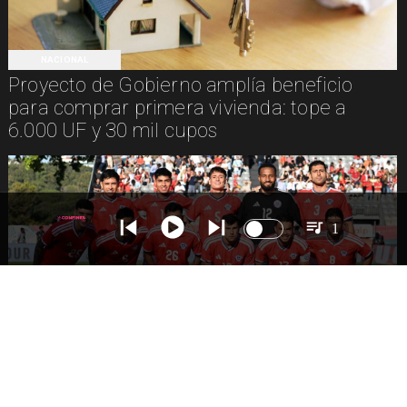
NACIONAL
Proyecto de Gobierno amplía beneficio
para comprar primera vivienda: tope a
6.000 UF y 30 mil cupos
1
DEPORTES
La Roja enfrentará a los anfitriones del