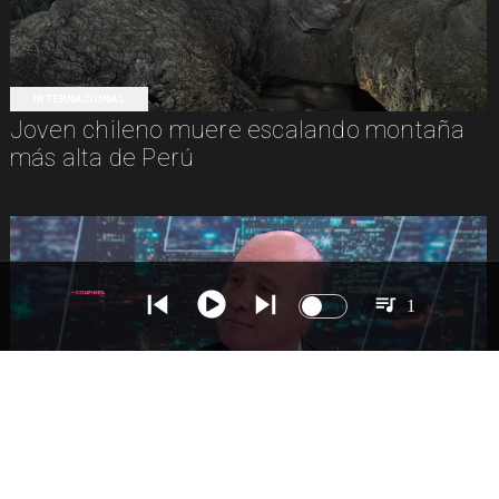
INTERNACIONAL
Joven chileno muere escalando montaña
más alta de Perú
1
NACIONAL
Ministro Quiroz detalla megarreforma tras