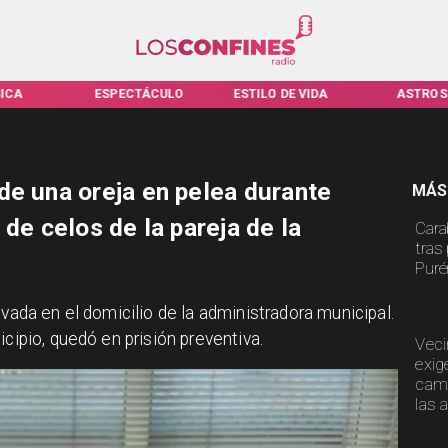
SPECTÁCULO
ESTILO DE VIDA
ASTROS
VI
de una oreja en pelea durante
MÁS
 de celos de la pareja de la
Cara
tras
Puré
ivada en el domicilio de la administradora municipal.
icipio, quedó en prisión preventiva.
Veci
exig
cami
las 