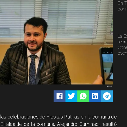
En T
por 
La E
repr
Cañe
even
RRSS
 las celebraciones de Fiestas Patrias en la comuna de
El alcalde de la comuna, Alejandro Cuminao, resultó