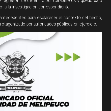
el agresor fue detenido por Carabineros y quedó bajo
olla la investigación correspondiente.
o antecedentes para esclarecer el contexto del hecho,
protagonizado por autoridades públicas en ejercicio.