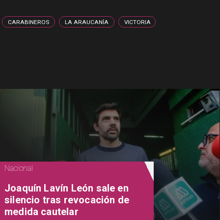
CARABINEROS
LA ARAUCANÍA
VICTORIA
Nacional
Joaquín Lavín León sale en
silencio tras revocación de
medida cautelar