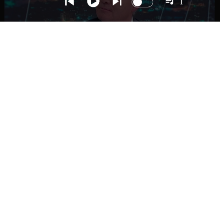
1
NACIONAL
Ministro Quiroz detalla megarreforma tras
cadena nacional de Kast