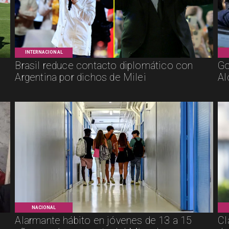
INTERNACIONAL
Brasil reduce contacto diplomático con
Go
Argentina por dichos de Milei
Al
NACIONAL
Alarmante hábito en jóvenes de 13 a 15
Cl