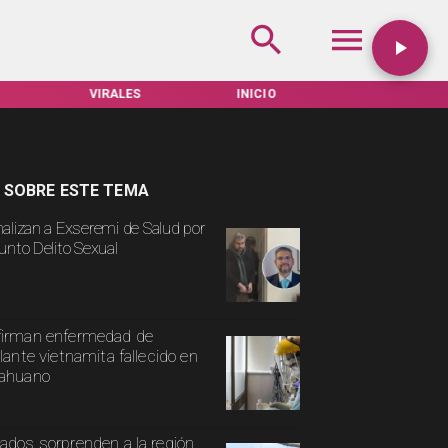
VIRALES
INICIO
TARIFAS SERVEL
 SOBRE ESTE TEMA
alizan a Exseremi de Salud por
unto Delito Sexual
irman enfermedad de
ulante vietnamita fallecido en
cahuano
ados sorprenden a la región