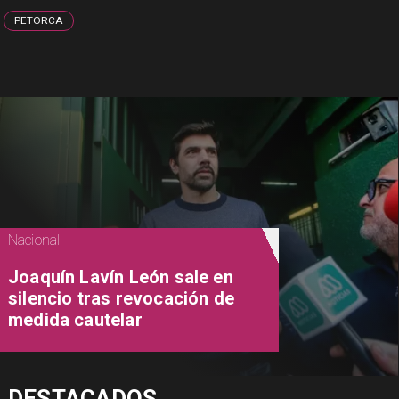
PETORCA
Nacional
Joaquín Lavín León sale en
silencio tras revocación de
medida cautelar
DESTACADOS