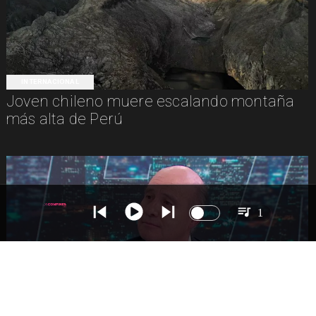
INTERNACIONAL
Joven chileno muere escalando montaña
más alta de Perú
1
NACIONAL