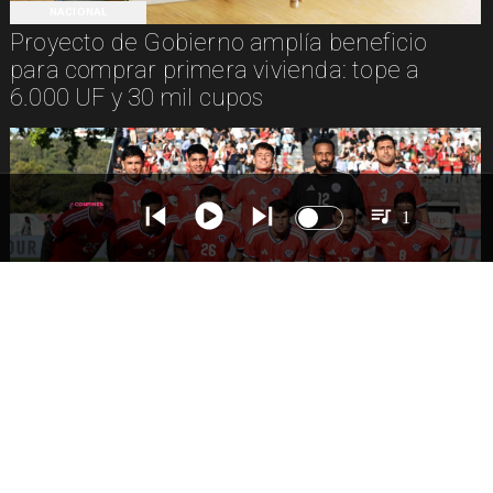
NACIONAL
Proyecto de Gobierno amplía beneficio
para comprar primera vivienda: tope a
6.000 UF y 30 mil cupos
1
DEPORTES
La Roja enfrentará a los anfitriones del
Mundial 2026