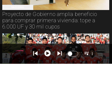
NACIONAL
Proyecto de Gobierno amplía beneficio
para comprar primera vivienda: tope a
6.000 UF y 30 mil cupos
1
DEPORTES
La Roja enfrentará a los anfitriones del
Mundial 2026