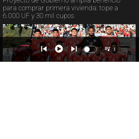
Proyecto de Gobierno amplía beneficio
para comprar primera vivienda: tope a
6.000 UF y 30 mil cupos
1
DEPORTES
La Roja enfrentará a los anfitriones del
Mundial 2026