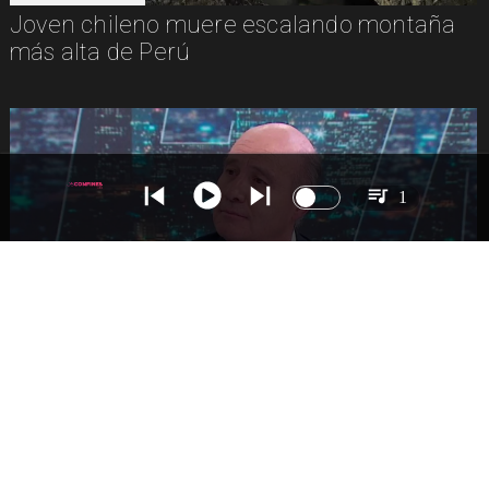
Joven chileno muere escalando montaña
más alta de Perú
1
NACIONAL
Ministro Quiroz detalla megarreforma tras
cadena nacional de Kast