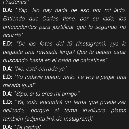
Pradenas
."
D.A:
"
Yap. No hay nada de eso por mi lado.
Entiendo que Carlos tiene, por su lado, los
antecedentes para justificar que lo segundo no
ocurrió.
"
E.D:
"De las fotos del IG (Instagram), ¿ya le
pegaste una revisada larga? Que te deben estar
buscando hasta en el cajón de calcetines
."
D.A:
"No, está cerrado ya
."
E.D:
"
Yo todavía puedo verlo. Le voy a pegar una
mirada igual
."
D.A:
"
Sipo, si tú eres mi amigo
."
E.D:
"
Ya, solo encontré un tema que puede ser
delicado, porque el tema involucra platas
también (adjunta link de Instagram)
."
D.A:
"
Te cacho
."