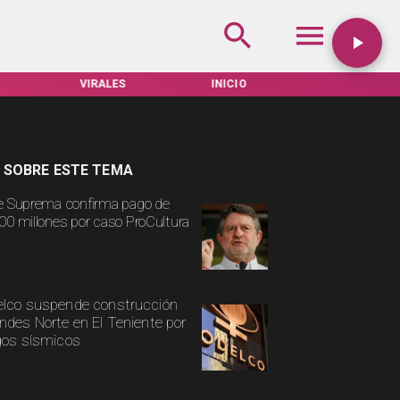
VIRALES
INICIO
TARIFAS SERVEL
 SOBRE ESTE TEMA
e Suprema confirma pago de
00 millones por caso ProCultura
lco suspende construcción
ndes Norte en El Teniente por
gos sísmicos