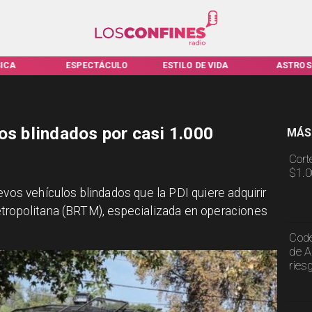
ICA
ESPECTÁCULO
ESTILO DE VIDA
ASTROS
os blindados por casi 1.000
MÁS
Cort
$1.0
evos vehículos blindados que la PDI quiere adquirir
etropolitana (BRTM), especializada en operaciones
Code
de A
ries