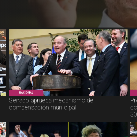
NACIONAL
Senado aprueba mecanismo de
Pr
compensación municipal
co
30