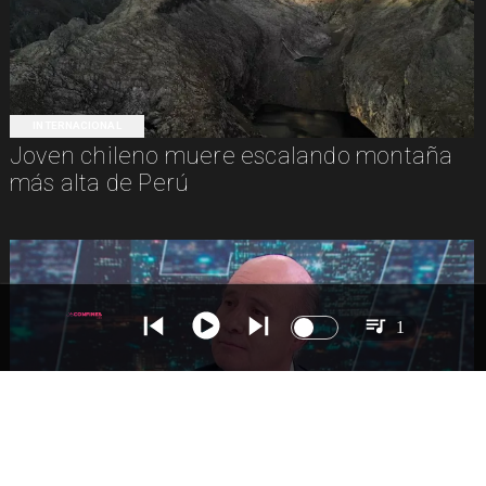
INTERNACIONAL
Joven chileno muere escalando montaña
más alta de Perú
1
NACIONAL