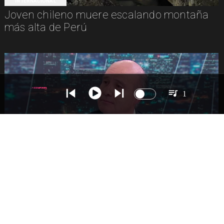
INTERNACIONAL
Joven chileno muere escalando montaña
más alta de Perú
1
NACIONAL
Ministro Quiroz detalla megarreforma tras
cadena nacional de Kast