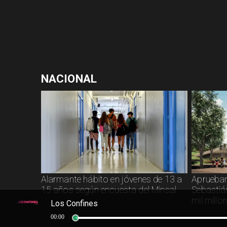
NACIONAL
Alarmante hábito en jóvenes de 13 a
Aprueban
15 años según encuesta del Minsal
Sebastiá
mil millo
Los Confines
00:00