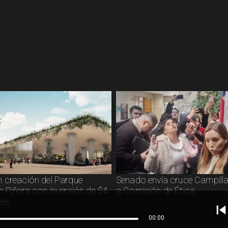
 creación del Parque
Senado envía cruce Campilla
n Piñera con inversión de $4
a Comisión de Ética
nes
00:00