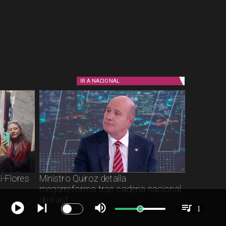
IR A
NACIONAL
i-Flores
Ministro Quiroz detalla
megarreforma tras cadena nacional
de Kast
1