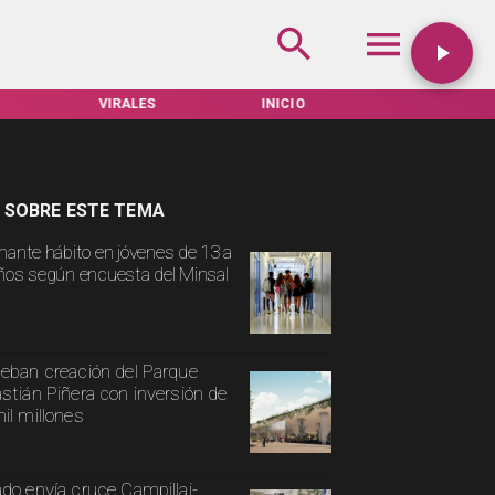
VIRALES
INICIO
TARIFAS SERVEL
 SOBRE ESTE TEMA
mante hábito en jóvenes de 13 a
ños según encuesta del Minsal
eban creación del Parque
stián Piñera con inversión de
il millones
do envía cruce Campillai-