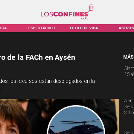
ICA
ESPECTÁCULO
ESTILO DE VIDA
ASTROS
ro de la FACh en Aysén
MÁS
Alar
15 a
dos los recursos están desplegados en la
.
Apru
Seba
$4 m
Sena