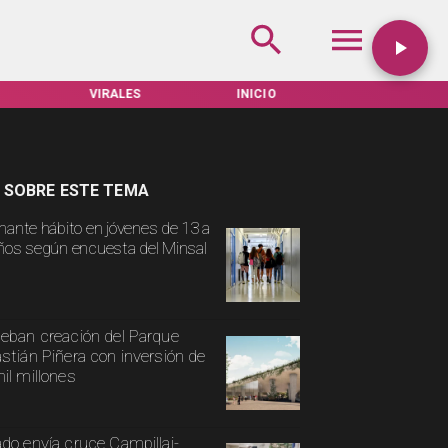
VIRALES
INICIO
TARIFAS SERVEL
 SOBRE ESTE TEMA
mante hábito en jóvenes de 13 a
ños según encuesta del Minsal
eban creación del Parque
stián Piñera con inversión de
il millones
do envía cruce Campillai-