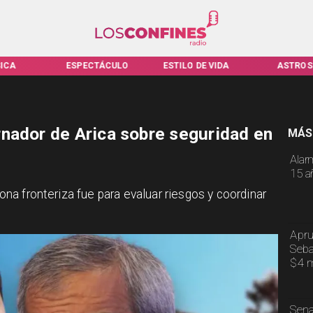
A
ESPECTÁCULO
ESTILO DE VIDA
ASTROS
nador de Arica sobre seguridad en
MÁS
Alar
15 a
 zona fronteriza fue para evaluar riesgos y coordinar
Apru
Seba
$4 m
Sena