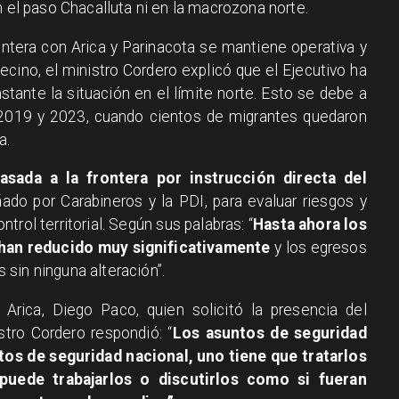
n el paso Chacalluta ni en la macrozona norte.
rontera con Arica y Parinacota se mantiene operativa y
vecino, el ministro Cordero explicó que el Ejecutivo ha
ante la situación en el límite norte. Esto se debe a
n 2019 y 2023, cuando cientos de migrantes quedaron
a.
asada a la frontera por instrucción directa del
o por Carabineros y la PDI, para evaluar riesgos y
trol territorial. Según sus palabras: “
Hasta ahora los
 han reducido muy significativamente
y los egresos
sin ninguna alteración”.
Arica, Diego Paco, quien solicitó la presencia del
stro Cordero respondió: “
Los asuntos de seguridad
ntos de seguridad nacional, uno tiene que tratarlos
puede trabajarlos o discutirlos como si fueran