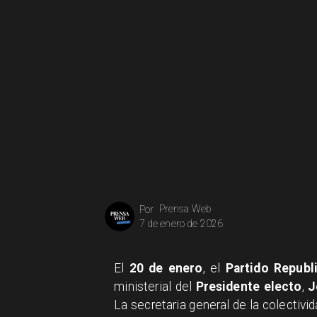
Prensa Web
Por
7 de enero de 2026
El
20 de enero
, el
Partido Republ
ministerial del
Presidente electo
,
J
La secretaria general de la colectivi