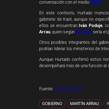
conversación con el medio
EMOL
.
En este contexto, Hurtado mencio
gabinete de Kast, aunque no especifi
ellos se encuentran
Iván Poduje
, c
Arrau
, quien según
Ex-Ante
sería el
Otros posibles integrantes del gab
podrían liderar los ministerios de Int
Aunque Hurtado confirmó estos nom
desempeñará más de una función al c
Fuente:
CNN Chile País
GOBIERNO
MARTÍN ARRAU
I