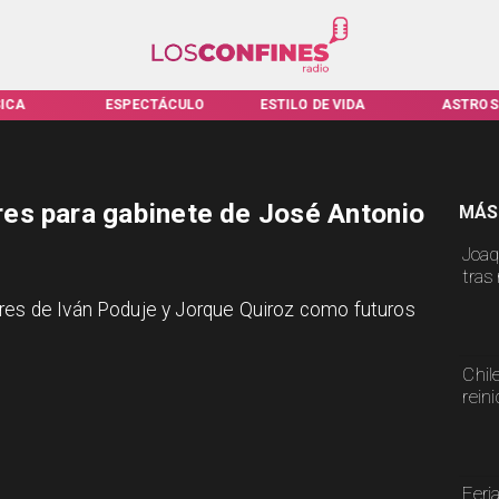
ICA
ESPECTÁCULO
ESTILO DE VIDA
ASTROS
es para gabinete de José Antonio
MÁS
Joaq
tras
bres de Iván Poduje y Jorque Quiroz como futuros
Chil
rein
Feri