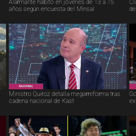
Alarmante hábito en jóvenes de 13 a 15
Cl
años según encuesta del Minsal
de
NACIONAL
Ministro Quiroz detalla megarreforma tras
Go
cadena nacional de Kast
ex