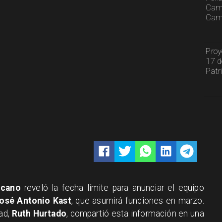
Cami
Camp
Proy
17 d
Patr
icano
reveló la fecha límite para anunciar el equipo
osé Antonio Kast
, que asumirá funciones en marzo.
dad,
Ruth Hurtado
, compartió esta información en una