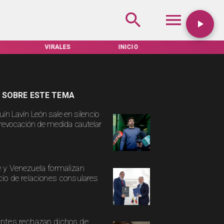
VIRALES
INICIO
TARIFAS SERVEL
 SOBRE ESTE TEMA
uín Lavín León sale en silencio
 revocación de medida cautelar
e y Venezuela formalizan
icio de relaciones consulares
antes rechazan dichos de