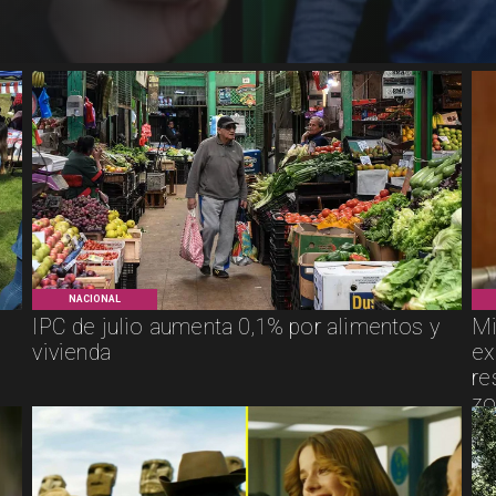
NACIONAL
IPC de julio aumenta 0,1% por alimentos y
Mi
vivienda
ex
re
zo