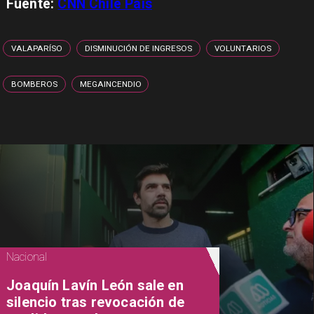
Fuente:
CNN Chile País
VALAPARÍSO
DISMINUCIÓN DE INGRESOS
VOLUNTARIOS
BOMBEROS
MEGAINCENDIO
Nacional
Joaquín Lavín León sale en
silencio tras revocación de