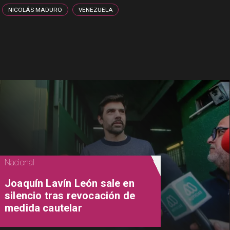
NICOLÁS MADURO
VENEZUELA
Nacional
Joaquín Lavín León sale en
silencio tras revocación de
medida cautelar