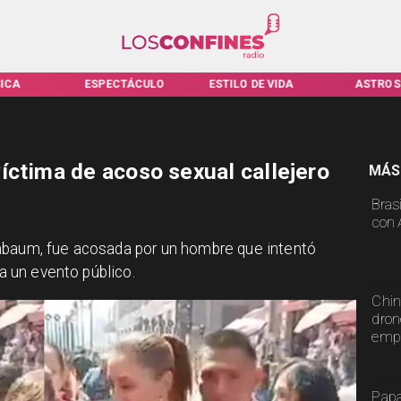
ICA
ESPECTÁCULO
ESTILO DE VIDA
ASTROS
íctima de acoso sexual callejero
MÁS
Bras
con 
nbaum, fue acosada por un hombre que intentó
 a un evento público.
Chin
dron
emp
Papa