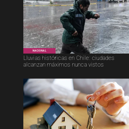
NACIONAL
Lluvias históricas en Chile: ciudades
alcanzan máximos nunca vistos