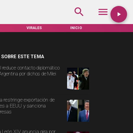
VIRALES
INICIO
TARIFAS SERVEL
 SOBRE ESTE TEMA
il reduce contacto diplomático
Argentina por dichos de Milei
a restringe exportación de
es a EEUU y sanciona
resas
 León XIV anuncia gira por