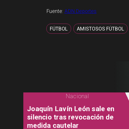
Fuente:
ADN Deportes
FÚTBOL
AMISTOSOS FÚTBOL
Nacional
Joaquín Lavín León sale en
silencio tras revocación de
medida cautelar