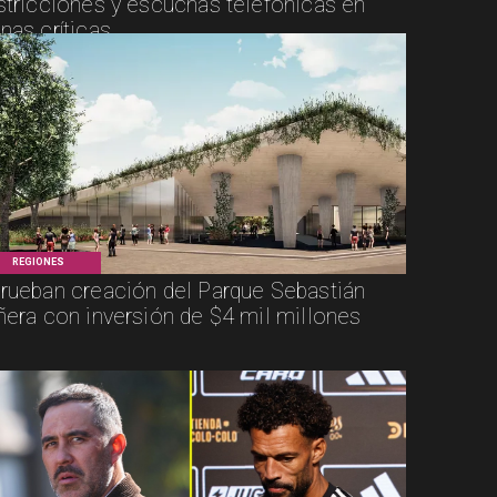
stricciones y escuchas telefónicas en
nas críticas
REGIONES
rueban creación del Parque Sebastián
ñera con inversión de $4 mil millones