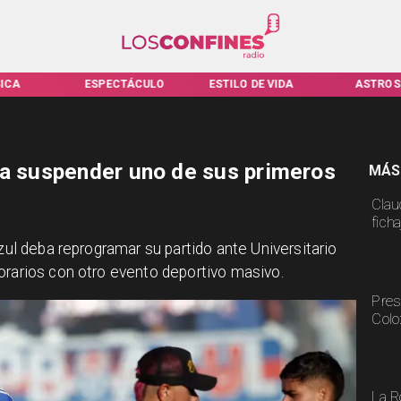
ICA
ESPECTÁCULO
ESTILO DE VIDA
ASTROS
ía suspender uno de sus primeros
MÁS
Claud
fich
azul deba reprogramar su partido ante Universitario
orarios con otro evento deportivo masivo.
Pres
Colo
La R