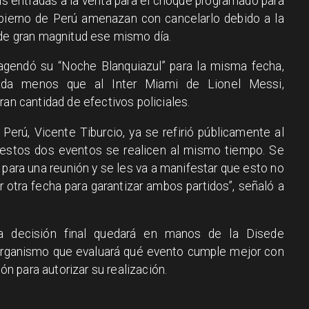
as entradas a la venta para el choque programado para
bierno de Perú amenazan con cancelarlo debido a la
 de gran magnitud ese mismo día.
agendó su “Noche Blanquiazul” para la misma fecha,
nada menos que al Inter Miami de Lionel Messi,
ran cantidad de efectivos policiales.
 Perú, Vicente Tiburcio, ya se refirió públicamente al
estos dos eventos se realicen al mismo tiempo. Se
para una reunión y se les va a manifestar que esto no
r otra fecha para garantizar ambos partidos”, señaló a
a decisión final quedará en manos de la Disede
 organismo que evaluará qué evento cumple mejor con
ión para autorizar su realización.