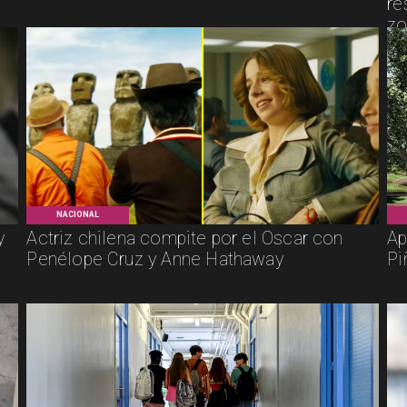
re
zo
NACIONAL
y
Actriz chilena compite por el Oscar con
Ap
Penélope Cruz y Anne Hathaway
Pi