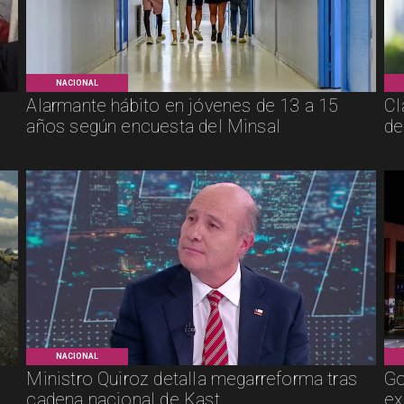
NACIONAL
Alarmante hábito en jóvenes de 13 a 15
Cl
años según encuesta del Minsal
de
NACIONAL
Ministro Quiroz detalla megarreforma tras
Go
cadena nacional de Kast
ex