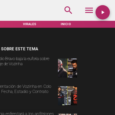
VIRALES
INICIO
TARIFAS SERVEL
 SOBRE ESTE TEMA
io Bravo baja la euforia sobre
aje de Vozinha
entación de Vozinha en Colo
: Fecha, Estadio y Contrato
oja enfrentará a los anfitriones