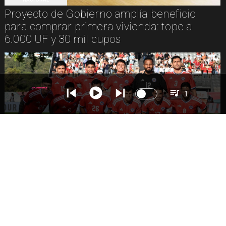
Proyecto de Gobierno amplía beneficio
para comprar primera vivienda: tope a
6.000 UF y 30 mil cupos
1
DEPORTES
La Roja enfrentará a los anfitriones del
Mundial 2026