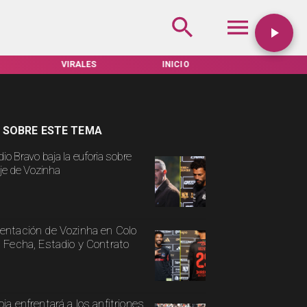
VIRALES
INICIO
TARIFAS SERVEL
 SOBRE ESTE TEMA
io Bravo baja la euforia sobre
aje de Vozinha
entación de Vozinha en Colo
: Fecha, Estadio y Contrato
oja enfrentará a los anfitriones