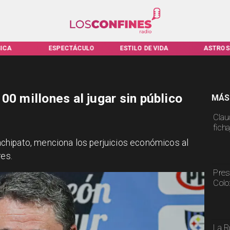
ICA
ESPECTÁCULO
ESTILO DE VIDA
ASTROS
00 millones al jugar sin público
MÁS
Claud
fich
chipato, menciona los perjuicios económicos al
res.
Pres
Colo
La R