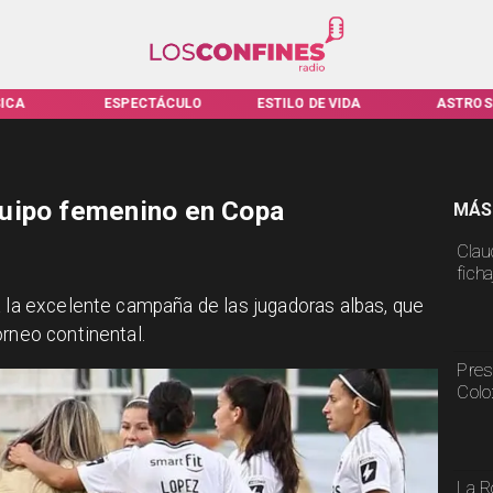
ICA
ESPECTÁCULO
ESTILO DE VIDA
ASTROS
uipo femenino en Copa
MÁS
Claud
fich
a la excelente campaña de las jugadoras albas, que
orneo continental.
Pres
Colo
La R