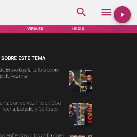
VIRALES
INICIO
TARIFAS SERVEL
 SOBRE ESTE TEMA
io Bravo baja la euforia sobre
aje de Vozinha
entación de Vozinha en Colo
: Fecha, Estadio y Contrato
oja enfrentará a los anfitriones