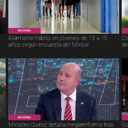
NACIONAL
Alarmante hábito en jóvenes de 13 a 15
Cl
años según encuesta del Minsal
de
NACIONAL
Ministro Quiroz detalla megarreforma tras
Go