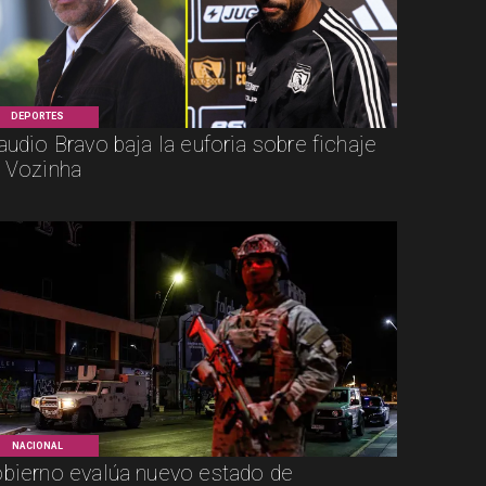
DEPORTES
audio Bravo baja la euforia sobre fichaje
 Vozinha
NACIONAL
bierno evalúa nuevo estado de