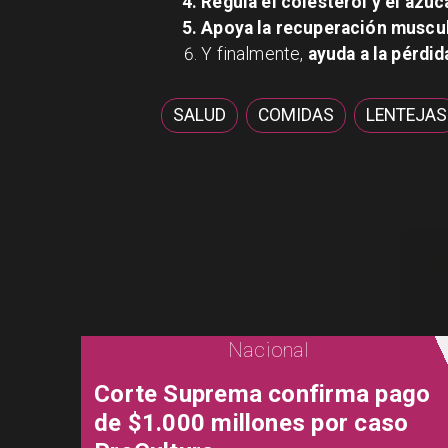
Regula el colesterol y el azúc
Apoya la recuperación muscu
Y finalmente,
ayuda a la pérdid
SALUD
COMIDAS
LENTEJAS
Nacional
Corte Suprema confirma pago
de $1.000 millones por caso