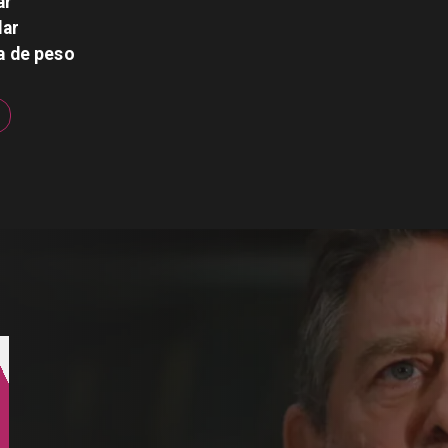
ar
lar
a de peso