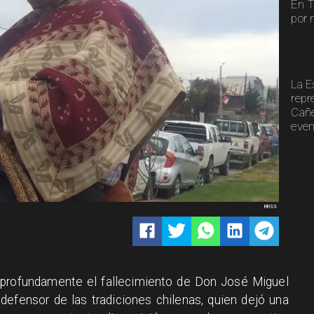
En T
por 
La E
repr
Cañe
even
RRSS
profundamente el fallecimiento de Don José Miguel
defensor de las tradiciones chilenas, quien dejó una