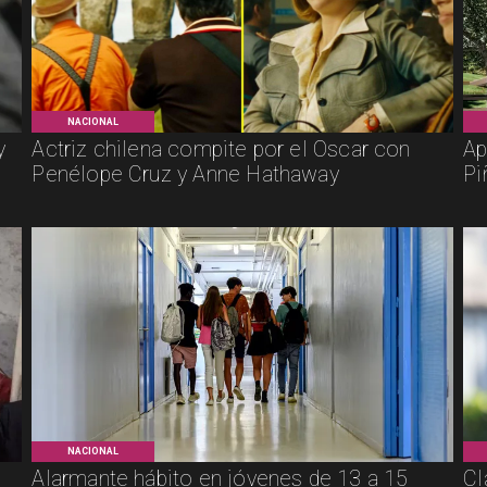
NACIONAL
y
Actriz chilena compite por el Oscar con
Ap
Penélope Cruz y Anne Hathaway
Pi
NACIONAL
Alarmante hábito en jóvenes de 13 a 15
Cl