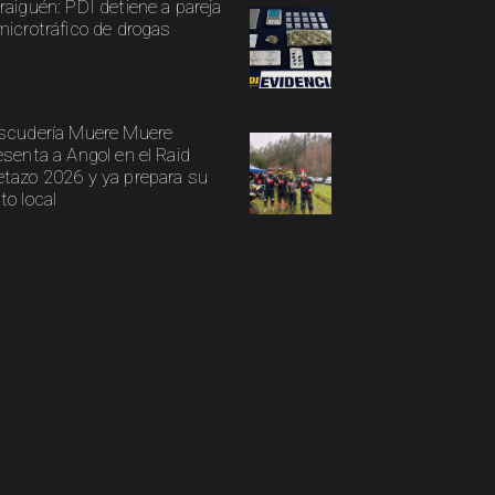
raiguén: PDI detiene a pareja
microtráfico de drogas
scudería Muere Muere
esenta a Angol en el Raid
tazo 2026 y ya prepara su
to local