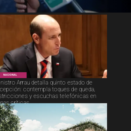
NACIONAL
nistro Arrau detalla quinto estado de
cepción: contempla toques de queda,
stricciones y escuchas telefónicas en
nas críticas