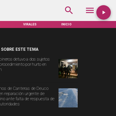
INICIO
TARIFAS SERVEL
ACTUALIDAD
 SOBRE ESTE TEMA
bineros detuvo a dos sujetos
 procedimiento por hurto en
n
nos de Canteras de Deuco
en reparación urgente de
no ante falta de respuesta de
autoridades