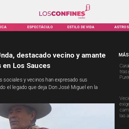
TÁCULO
ESTILO DE VIDA
ASTROS
VIRALES
Unda, destacado vecino y amante
MÁS
as en Los Sauces
Cara
tras
Puré
es sociales y vecinos han expresado sus
ado el legado que deja Don José Miguel en la
Veci
exig
cami
las 