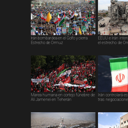
Irán bombardea en el Golfo y cierra
EEUU e Irán inte
Estrecho de Ormuz
el estrecho de O
Marea humana en cortejo fúnebre de
Irán controlará 
Alí Jamenei en Teherán
tras negociacione