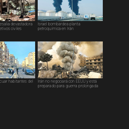
resalia devastadora
Israel bombardea planta
tivos civiles
petroquímica en Irán
acuar habitantes del
Irán no negociará con EEUU y está
preparado para guerra prolongada