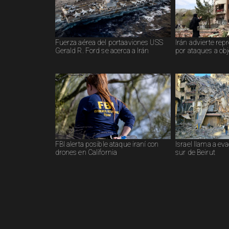
Fuerza aérea del portaaviones USS
Irán advierte rep
Gerald R. Ford se acerca a Irán
por ataques a obje
FBI alerta posible ataque iraní con
Israel llama a ev
drones en California
sur de Beirut