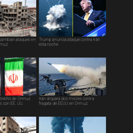
rcambian ataques en
Trump anuncia ataque contra Irán
rmuz
esta noche
estrecho de Ormuz
Irán dispara dos misiles contra
s con EE. UU.
fragata de EEUU en Ormuz