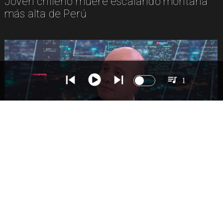
Joven chileno muere escalando montaña
más alta de Perú
1
NACIONAL
Ministro Quiroz detalla megarreforma tras
cadena nacional de Kast