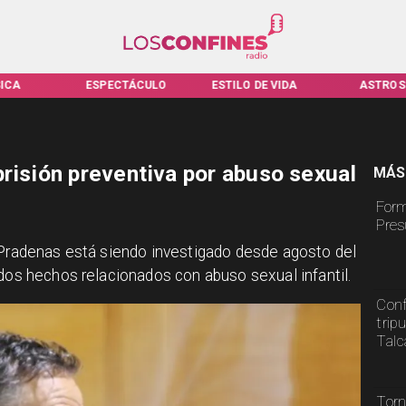
CTÁCULO
ESTILO DE VIDA
ASTROS
VIRALE
prisión preventiva por abuso sexual
MÁS
Form
Pres
 Pradenas está siendo investigado desde agosto del
 dos hechos relacionados con abuso sexual infantil.
Conf
trip
Tal
Torn