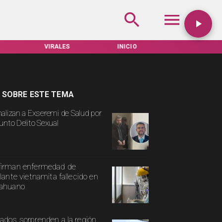
S
INICIO
TARIFAS SERVEL
ACTUALIDAD
 SOBRE ESTE TEMA
alizan a Exseremi de Salud por
unto Delito Sexual
irman enfermedad de
ulante vietnamita fallecido en
cahuano
ados sorprenden a la región