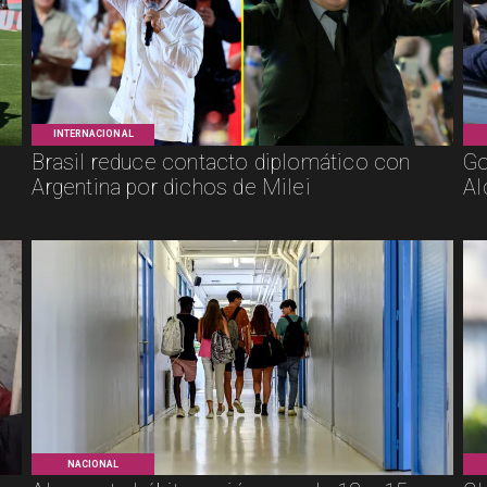
INTERNACIONAL
Brasil reduce contacto diplomático con
Go
Argentina por dichos de Milei
Al
NACIONAL