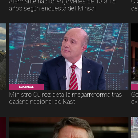
Alarmante hábito en jóvenes de 13 a 15
Cl
años según encuesta del Minsal
de
NACIONAL
Ministro Quiroz detalla megarreforma tras
Go
cadena nacional de Kast
ex