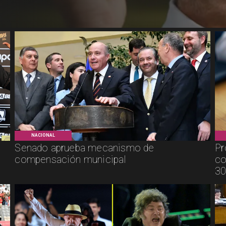
NACIONAL
Senado aprueba mecanismo de
Pr
compensación municipal
co
30