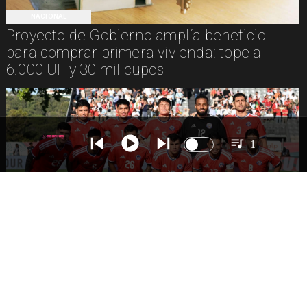
NACIONAL
Proyecto de Gobierno amplía beneficio
para comprar primera vivienda: tope a
6.000 UF y 30 mil cupos
1
DEPORTES
La Roja enfrentará a los anfitriones del
Mundial 2026