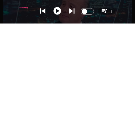
1
NACIONAL
Ministro Quiroz detalla megarreforma tras
cadena nacional de Kast