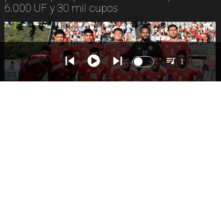
6.000 UF y 30 mil cupos
1
DEPORTES
La Roja enfrentará a los anfitriones del
Mundial 2026