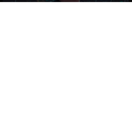
NACIONAL
Ministro Quiroz detalla megarreforma tras
cadena nacional de Kast
NACIONAL