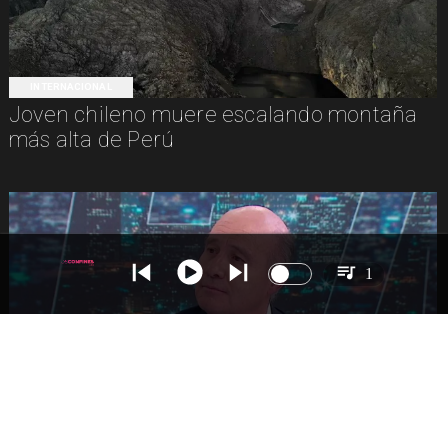
INTERNACIONAL
Joven chileno muere escalando montaña
más alta de Perú
1
NACIONAL
Ministro Quiroz detalla megarreforma tras