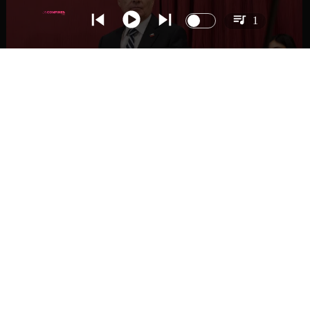
1
NACIONAL
Gobierno busca vetar tres artículos en
megarreforma