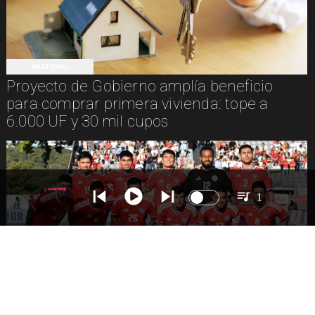
NACIONAL
Proyecto de Gobierno amplía beneficio
para comprar primera vivienda: tope a
6.000 UF y 30 mil cupos
1
DEPORTES