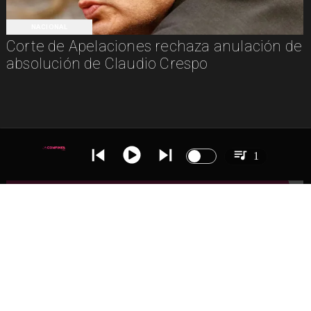
NACIONAL
Corte de Apelaciones rechaza anulación de
absolución de Claudio Crespo
1
IR A
NACIONAL