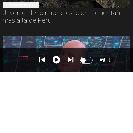
INTERNACIONAL
Joven chileno muere escalando montaña
más alta de Perú
1
NACIONAL
Ministro Quiroz detalla megarreforma tras
cadena nacional de Kast