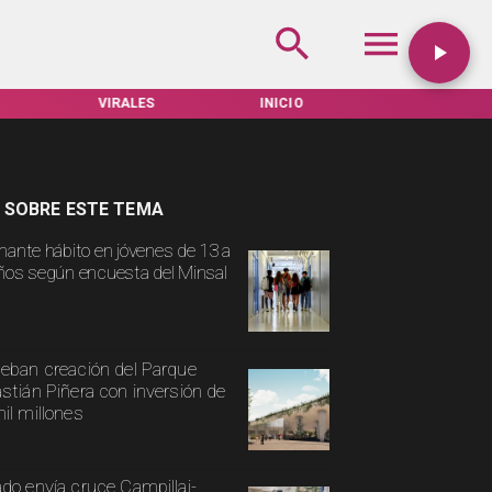
VIRALES
INICIO
TARIFAS SERVEL
 SOBRE ESTE TEMA
mante hábito en jóvenes de 13 a
ños según encuesta del Minsal
eban creación del Parque
stián Piñera con inversión de
il millones
do envía cruce Campillai-