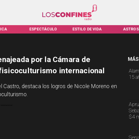
ICA
ESPECTÁCULO
ESTILO DE VIDA
ASTROS
enajeada por la Cámara de
MÁS
fisicoculturismo internacional
Alar
15 a
l Castro, destaca los logros de Nicole Moreno en
oculturismo.
Apru
Seba
$4 m
Sena