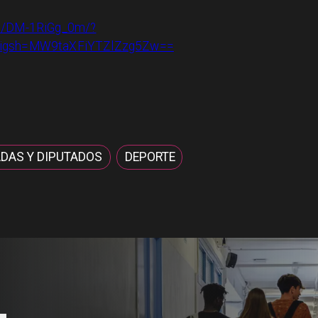
el/DM-1RiGg_0m/?
k&igsh=MW9taXFiYTZlZzg5Zw==
DAS Y DIPUTADOS
DEPORTE