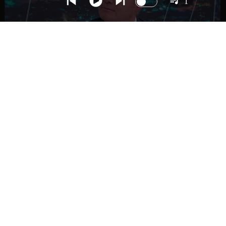
1
NACIONAL
Ministro Quiroz detalla megarreforma tras
cadena nacional de Kast