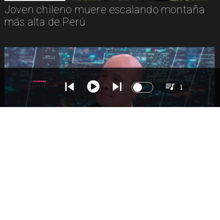
Joven chileno muere escalando montaña
más alta de Perú
1
NACIONAL
Ministro Quiroz detalla megarreforma tras
cadena nacional de Kast