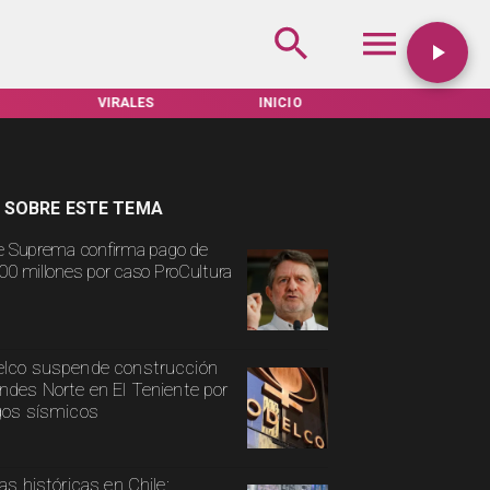
VIRALES
INICIO
TARIFAS SERVEL
 SOBRE ESTE TEMA
e Suprema confirma pago de
00 millones por caso ProCultura
lco suspende construcción
ndes Norte en El Teniente por
gos sísmicos
ias históricas en Chile: