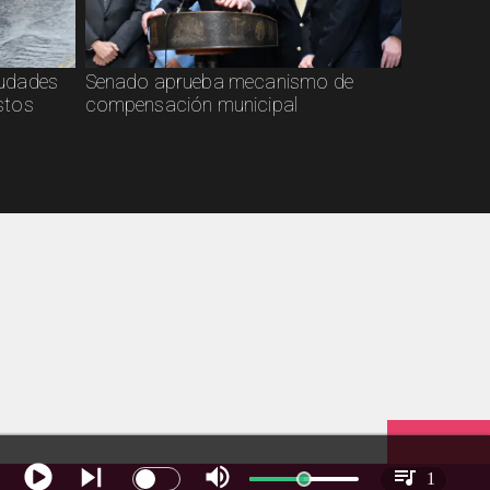
ciudades
Senado aprueba mecanismo de
stos
compensación municipal
1