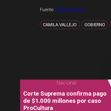
Fuente:
CNN Chile País
CAMILA VALLEJO
GOBIERNO
Nacional
Corte Suprema confirma pago
de $1.000 millones por caso
ProCultura