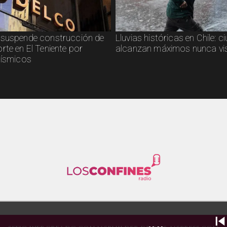
suspende construcción de
Lluvias históricas en Chile: 
rte en El Teniente por
alcanzan máximos nunca vi
sísmicos