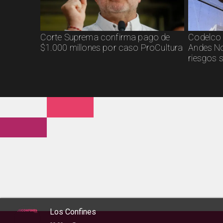
Corte Suprema confirma pago de
Codelco 
$1.000 millones por caso ProCultura
Andes No
riesgos 
Los Confines