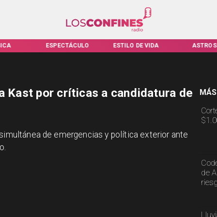
ICA
ESPECTÁCULO
ESTILO DE VIDA
ASTROS
a Kast por críticas a candidatura de
MÁS
Cort
$1.0
 simultánea de emergencias y política exterior ante
o.
Code
de A
ries
Lluv