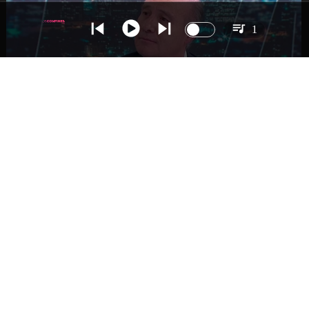
1
NACIONAL
Ministro Quiroz detalla megarreforma tras
cadena nacional de Kast