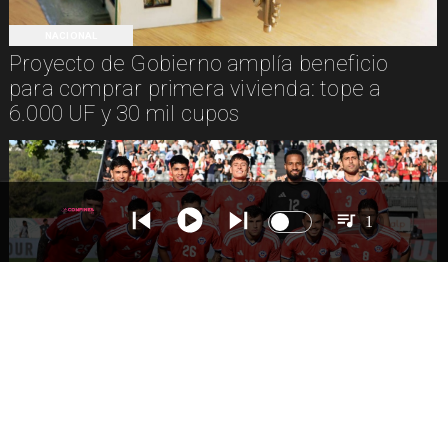
NACIONAL
Proyecto de Gobierno amplía beneficio
para comprar primera vivienda: tope a
6.000 UF y 30 mil cupos
1
DEPORTES
La Roja enfrentará a los anfitriones del
Mundial 2026