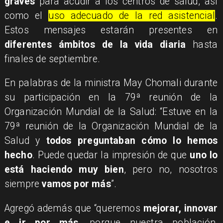
graves
para acudir a los centros de salud, así
como el
uso adecuado de la red asistencial
.
Estos mensajes estarán presentes en
diferentes ámbitos de la vida diaria
hasta
finales de septiembre.
En palabras de la ministra May Chomali durante
su participación en la 79ª reunión de la
Organización Mundial de la Salud: “Estuve en la
79ª reunión de la Organización Mundial de la
Salud y
todos preguntaban cómo lo hemos
hecho
. Puede quedar la impresión de que
uno lo
está haciendo muy bien
, pero no, nosotros
siempre
vamos por más
”.
Agregó además que “queremos
mejorar, innovar
e ir por más
, porque nuestra población,