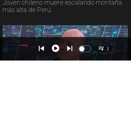
Joven chileno muere escalando montaña
más alta de Perú
1
NACIONAL
Ministro Quiroz detalla megarreforma tras
cadena nacional de Kast