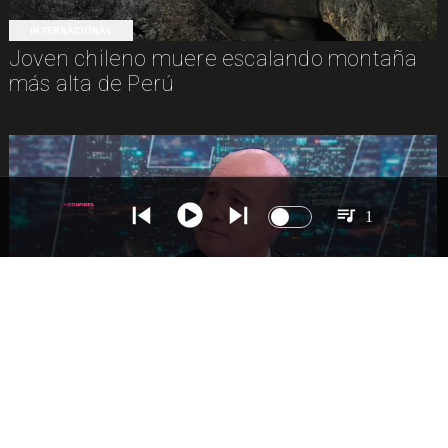
INTERNACIONAL
Joven chileno muere escalando montaña
más alta de Perú
1
NACIONAL
Ministro Quiroz detalla megarreforma tras
cadena nacional de Kast