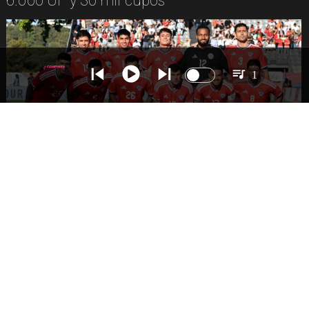
6.000 UF y 30 mil cupos
1
DEPORTES
La Roja enfrentará a los anfitriones del
Mundial 2026